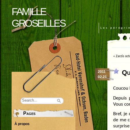
FAMILLE
GROSEILLES
Les pérégri
«
Zarzis oc
Qu
2011
02.21
Coucou l
Depuis p
Vous con
Pages
Bref, je
de me co
À propos
surpris