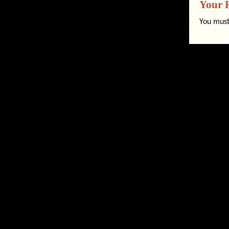
Your 
You mus