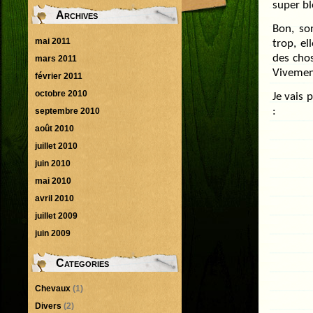
super bl
Archives
Bon, so
mai 2011
trop, el
des chos
mars 2011
Vivement
février 2011
octobre 2010
Je vais 
septembre 2010
:
août 2010
juillet 2010
juin 2010
mai 2010
avril 2010
juillet 2009
juin 2009
Categories
Chevaux
(1)
Divers
(2)