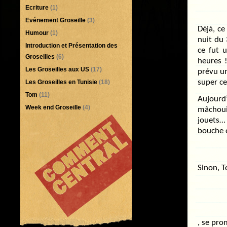
Ecriture
(1)
Evénement Groseille
(3)
Déjà, c
Humour
(1)
nuit du 
Introduction et Présentation des
ce fut 
Groseilles
(6)
heures 
Les Groseilles aux US
(17)
prévu un
super ce
Les Groseilles en Tunisie
(18)
Tom
(11)
Aujourd’
Week end Groseille
(4)
mâchouil
jouets… 
bouche o
Sinon, 
, se pro