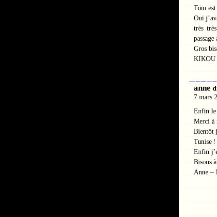
Tom est 
Oui j’av
très trè
passage 
Gros bis
KIKOU
anne
d
7 mars 
Enfin le
Merci à 
Bientôt 
Tunise !
Enfin j’
Bisous à
Anne – 