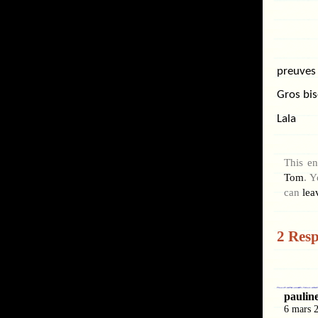
preuves 
Gros bis
Lala
This en
Tom
. Y
can
lea
2 Resp
paulin
6 mars 