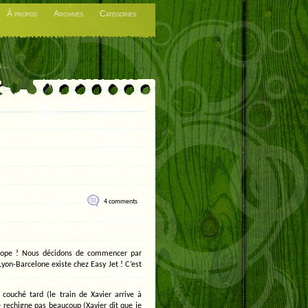
À propos
Archives
Categories
es…
4 comments
Europe ! Nous décidons de commencer par
yon-Barcelone existe chez Easy Jet ! C’est
 couché tard (le train de Xavier arrive à
e rechigne pas beaucoup (Xavier dit que je