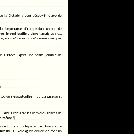
de la Ciutadella pour découvrir le zoo de
plus importantes d’Europe dans un parc de
ige, le seul gorille albinos jamais connu…
u, nous n’aurons pu qu’admirer quelques
our à l’hôtel après une bonne journée de
!
oujours époustouflée ! (au passage sujet
ni Gaudi a consacré les dernières années de
nd même !)
de la foi catholique en réaction contre
Bocabella i Verdaguer, décide d’élever un