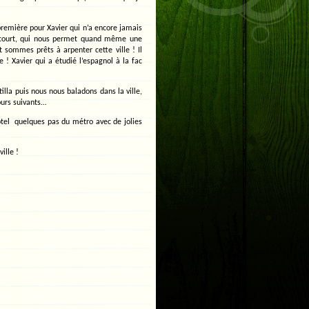
première pour Xavier qui n’a encore jamais
vol court, qui nous permet quand même une
t sommes prêts à arpenter cette ville ! Il
 ! Xavier qui a étudié l’espagnol à la fac
illa puis nous nous baladons dans la ville,
ours suivants…
hôtel quelques pas du métro avec de jolies
ille !