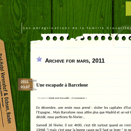
Les pérégrinations de la famille Groseill
Archive for mars, 2011
2011
Une escapade à Barcelone
03.07
Posted in
Week end Groseille
|
4 Comments »
En décembre, une envie nous prend : visiter les capitales d’
l’Espagne… Mais Barcelone nous attire plus que Madrid et un vol L
décidé, nous partirons fin février…
Samedi 26 février, il est 4H30, c’est tôt surtout quand on s’est
23H46 !) mais c’est pour la bonne cause qu’il faut se lever ! Je n