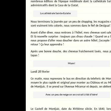
nombreux édifices de l’époque médiévale dont la cathédrale Sain
administratifs dont la Casa de la Ciutat.
La cathédrale Sainte-Eulalie
Nous terminons la journée par un peu de shopping, les magasins
sont vraiment très colorés, nous sommes dans le fief de Desigual 
Avant d’aller diner, nous rentrons à l’hôtel, mes cheveux sont sal
Et là nouvelle surprise : toujours pas d’eau chaude ! Quand on a l
nous propose d’aller nous doucher dans un autre hôtel, j’accepte ! 
retour ! Ça leur apprendra !
Après une bonne douche, des cheveux fraichement lavés, nous p
tapas !
Miam!
Lundi 28 février
Ce matin, nous reprenons le bus en direction du teleferic de Mont
moyen le plus rapide et original pour monter au Château et au Mi
de Montjuic. Il se prend sur l’Avenue Miramar et depuis, on obtien
Avec un peu de neige on se croirait à Val d'Isère!
Le Castell de Montjuïc, date du XVIIIème siècle. En 1640, lor