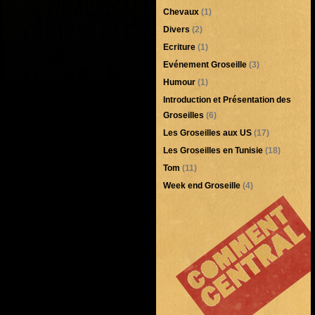
Chevaux
(1)
Divers
(2)
Ecriture
(1)
Evénement Groseille
(3)
Humour
(1)
Introduction et Présentation des
Groseilles
(6)
Les Groseilles aux US
(17)
Les Groseilles en Tunisie
(18)
Tom
(11)
Week end Groseille
(4)