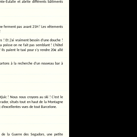
te-Eulalie et abrite différents bâtiments
 ne ferment pas avant 21H ! Les vêtements
!
es ! Et j’ai vraiment besoin d’une douche !
a poisse on ne fait pas semblant ! L’hôtel
Ils paient le taxi pour s’y rendre 20€ allé
artons à la recherche d’un nouveau bar à
juic ! Nous nous croyons au ski ! C’est le
rador, situés tout en haut de la Montagne
t d’excellentes vues de tout Barcelone.
s de la Guerre des Segadors, une petite