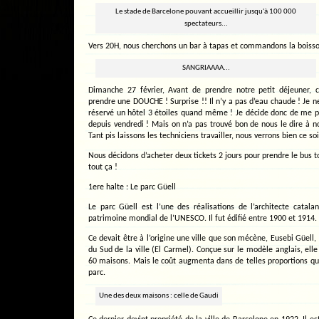
Le stade de Barcelone pouvant accueillir jusqu'à 100 000
spectateurs...
Vers 20H, nous cherchons un bar à tapas et commandons la boisso
SANGRIAAAA...
Dimanche 27 février, Avant de prendre notre petit déjeuner
prendre une DOUCHE ! Surprise !! Il n’y a pas d’eau chaude ! Je 
réservé un hôtel 3 étoiles quand même ! Je décide donc de me pla
depuis vendredi ! Mais on n’a pas trouvé bon de nous le dire à 
Tant pis laissons les techniciens travailler, nous verrons bien ce soi
Nous décidons d’acheter deux tickets 2 jours pour prendre le bus t
tout ça !
1ere halte : Le parc Güell
Le parc Güell est l’une des réalisations de l’architecte catala
patrimoine mondial de l’UNESCO. Il fut édifié entre 1900 et 1914.
Ce devait être à l’origine une ville que son mécène, Eusebi Güell, 
du Sud de la ville (El Carmel). Conçue sur le modèle anglais, ell
60 maisons. Mais le coût augmenta dans de telles proportions qu
parc.
Une des deux maisons : celle de Gaudi