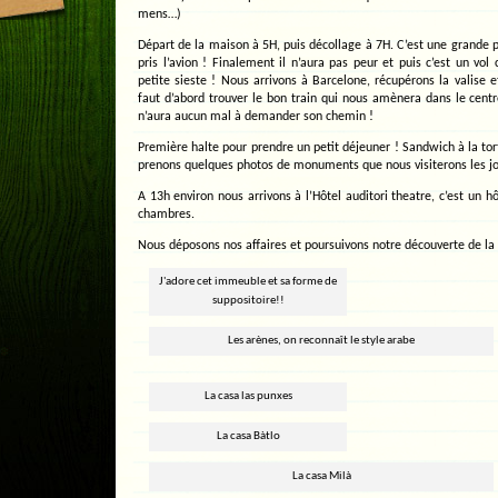
mens…)
Départ de la maison à 5H, puis décollage à 7H. C’est une grande 
pris l’avion ! Finalement il n’aura pas peur et puis c’est un 
petite sieste ! Nous arrivons à Barcelone, récupérons la valise e
faut d’abord trouver le bon train qui nous amènera dans le centre
n’aura aucun mal à demander son chemin !
Première halte pour prendre un petit déjeuner ! Sandwich à la tort
prenons quelques photos de monuments que nous visiterons les j
A 13h environ nous arrivons à l’Hôtel auditori theatre, c’est un 
chambres.
Nous déposons nos affaires et poursuivons notre découverte de la v
J'adore cet immeuble et sa forme de
suppositoire!!
Les arènes, on reconnaît le style arabe
La casa las punxes
La casa Bàtlo
La casa Milà