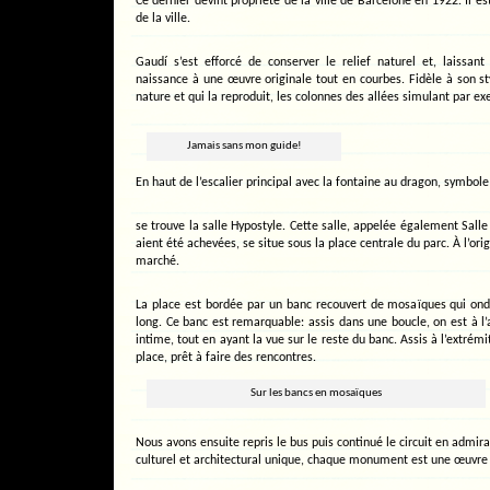
Ce dernier devint propriété de la ville de Barcelone en 1922. Il es
de la ville.
Gaudí s’est efforcé de conserver le relief naturel et, laissan
naissance à une œuvre originale tout en courbes. Fidèle à son sty
nature et qui la reproduit, les colonnes des allées simulant par ex
Jamais sans mon guide!
En haut de l’escalier principal avec la fontaine au dragon, symbole 
se trouve la salle Hypostyle. Cette salle, appelée également Sal
aient été achevées, se situe sous la place centrale du parc. À l’orig
marché.
La place est bordée par un banc recouvert de mosaïques qui o
long. Ce banc est remarquable: assis dans une boucle, on est à l’a
intime, tout en ayant la vue sur le reste du banc. Assis à l’extré
place, prêt à faire des rencontres.
Sur les bancs en mosaïques
Nous avons ensuite repris le bus puis continué le circuit en admirant
culturel et architectural unique, chaque monument est une œuvre d’