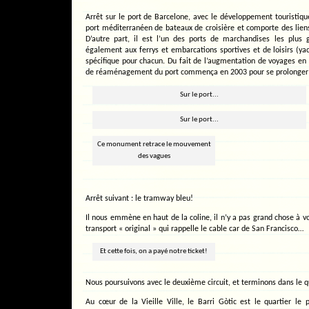
Arrêt sur le port de Barcelone, avec le développement touristique
port méditerranéen de bateaux de croisière et comporte des lien
D’autre part, il est l’un des ports de marchandises les plus 
également aux ferrys et embarcations sportives et de loisirs (yac
spécifique pour chacun. Du fait de l’augmentation de voyages en 
de réaménagement du port commença en 2003 pour se prolonger 
Sur le port...
Sur le port...
Ce monument retrace le mouvement
des vagues
Arrêt suivant : le tramway bleu!
Il nous emmène en haut de la coline, il n’y a pas grand chose à vo
transport « original » qui rappelle le cable car de San Francisco…
Et cette fois, on a payé notre ticket!
Nous poursuivons avec le deuxième circuit, et terminons dans le qu
Au cœur de la Vieille Ville, le Barri Gòtic est le quartier le