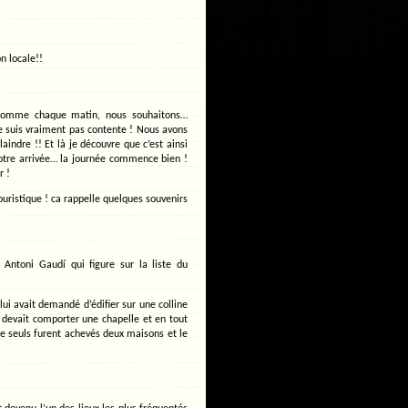
n locale!!
, comme chaque matin, nous souhaitons…
ne suis vraiment pas contente ! Nous avons
indre !! Et là je découvre que c’est ainsi
notre arrivée… la journée commence bien !
r !
ouristique ! ca rappelle quelques souvenirs
n Antoni Gaudí qui figure sur la liste du
lui avait demandé d’édifier sur une colline
e devait comporter une chapelle et en tout
e seuls furent achevés deux maisons et le