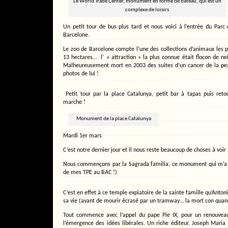
Le World Trade Center, monument en forme de bâteau, qui est un
complexe de loisirs
Un petit tour de bus plus tard et nous voici à l’entrée du Parc 
Barcelone.
Le zoo de Barcelone compte l’une des collections d’animaux les 
13 hectares… l’ « attraction » la plus connue était flocon de ne
Malheureusement mort en 2003 des suites d’un cancer de la pea
photos de lui !
Petit tour par la place Catalunya, petit bar à tapas puis ret
marche !
Monument de la place Catalunya
Mardi 1er mars
C’est notre dernier jour et il nous reste beaucoup de choses à voir 
Nous commençons par la Sagrada familia, ce monument qui m’a t
de mes TPE au BAC !)
C’est en effet à ce temple expiatoire de la sainte famille qu’Anto
sa vie (avant de mourir écrasé par un tramway… la mort con qua
Tout commence avec l’appel du pape Pie IX, pour un renouveau 
l’émergence des idées libérales. Un riche éditeur, Joseph Maria 