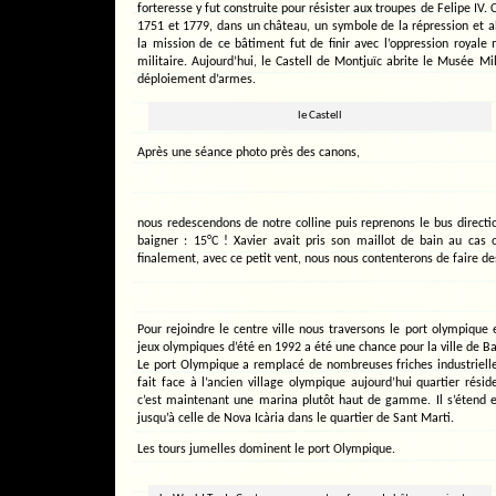
forteresse y fut construite pour résister aux troupes de Felipe IV. 
1751 et 1779, dans un château, un symbole de la répression et abol
la mission de ce bâtiment fut de finir avec l’oppression royale 
militaire. Aujourd’hui, le Castell de Montjuïc abrite le Musée Mil
déploiement d’armes.
le Castell
Après une séance photo près des canons,
nous redescendons de notre colline puis reprenons le bus direction
baigner : 15°C ! Xavier avait pris son maillot de bain au cas 
finalement, avec ce petit vent, nous nous contenterons de faire de
Pour rejoindre le centre ville nous traversons le port olympique e
jeux olympiques d’été en 1992 a été une chance pour la ville de Ba
Le port Olympique a remplacé de nombreuses friches industrielles
fait face à l’ancien village olympique aujourd’hui quartier réside
c’est maintenant une marina plutôt haut de gamme. Il s’étend 
jusqu’à celle de Nova Icària dans le quartier de Sant Marti.
Les tours jumelles dominent le port Olympique.