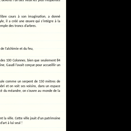
t devenu l’un des lieux les plus fréquentés
t libre cours à son imagination, a donné
le, il a créé une œuvre qui s’intègre à la
emple des troncs d’arbres.
de l’alchimie et du feu,
le des 100 Colonnes, bien que seulement 84
ine, Gaudi l’avait conçue pour accueillir un
ndule comme un serpent de 150 mètres de
bri et on voit ses voisins, dans un espace
mité du méandre, on s’ouvre au monde de la
 la ville. Cette ville jouit d’un patrimoine
art à lui seul !